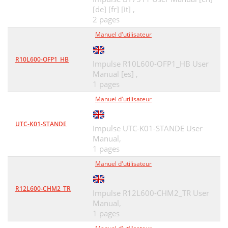
[de] [fr] [it] ,
2 pages
Manuel d'utilisateur
R10L600-OFP1_HB
Impulse R10L600-OFP1_HB User
Manual [es] ,
1 pages
Manuel d'utilisateur
UTC-K01-STANDE
Impulse UTC-K01-STANDE User
Manual,
1 pages
Manuel d'utilisateur
R12L600-CHM2_TR
Impulse R12L600-CHM2_TR User
Manual,
1 pages