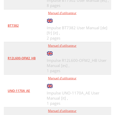
Impulse BT7502 User Manual [es] ,
8 pages
Manuel d'utilisateur
BT7382
Impulse BT7382 User Manual [de]
[fr] [it] ,
2 pages
Manuel d'utilisateur
R12L600-OFM2_HB
Impulse R12L600-OFM2_HB User
Manual [es] ,
1 pages
Manuel d'utilisateur
UNO-1170А_AE
Impulse UNO-1170А_AE User
Manual [it] ,
1 pages
Manuel d'utilisateur