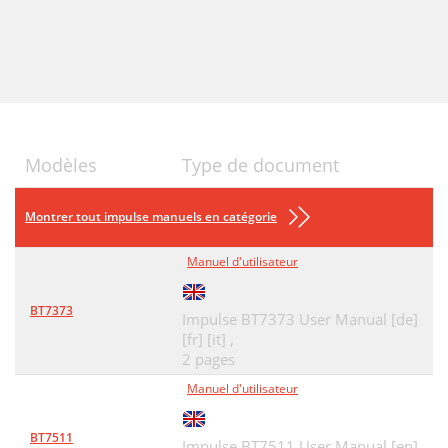
Modèles
Type de document
Montrer tout impulse manuels en catégorie
Manuel d'utilisateur
BT7373
Impulse BT7373 User Manual [de]
[fr] [it] ,
2 pages
Manuel d'utilisateur
BT7511
Impulse BT7511 User Manual [en]