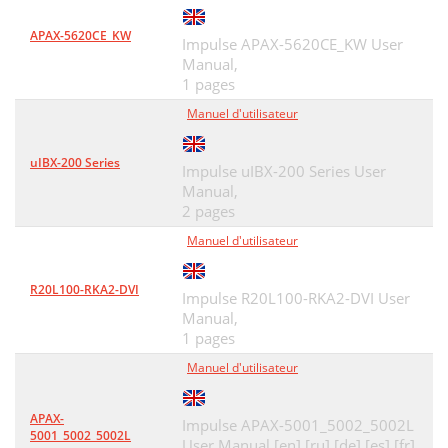
APAX-5620CE_KW
Impulse APAX-5620CE_KW User
Manual,
1 pages
Manuel d'utilisateur
uIBX-200 Series
Impulse uIBX-200 Series User
Manual,
2 pages
Manuel d'utilisateur
R20L100-RKA2-DVI
Impulse R20L100-RKA2-DVI User
Manual,
1 pages
Manuel d'utilisateur
APAX-
Impulse APAX-5001_5002_5002L
5001_5002_5002L
User Manual [en] [ru] [de] [es] [fr]